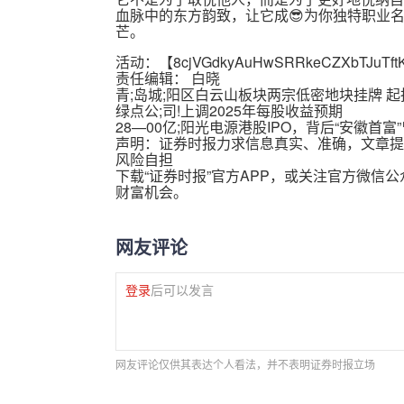
血脉中的东方韵致，让它成😎为你独特职业
芒。
活动：【
8cjVGdkyAuHwSRRkeCZXbTJuTft
责任编辑： 白晓
青;岛城;阳区白云山板块两宗低密地块挂牌 起拍
绿点公;司!上调2025年每股收益预期
28—00亿;阳光电源港股IPO，背后“安徽首富
声明：证券时报力求信息真实、准确，文章提
风险自担
下载“证券时报”官方APP，或关注官方微信
财富机会。
网友评论
登录
后可以发言
网友评论仅供其表达个人看法，并不表明证券时报立场