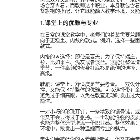
场合穿🎯着，而教师这个职业，本身就包含着
整旗袍的搭配，让它既能融入教学环境，又能
1.课堂上的优雅与专业
在日常的课堂教学中，老师们的着装需要兼顾
向于更稳重、内敛的款式。例如，选择一些面
款式。
内搭的🔥选择：即使是夏天，为了保持端庄
衫，比如米白、浅灰或者淡蓝。这能让整体造
季节，一件高领的修身打底衫是绝佳的选择，
高级。
鞋履：课堂上，舒适度是首要考量。一双设计
撑，又能保📌持整体的优雅。可以选择带有
避免过于细高跟，以免在教室走动时发出过大
简洁。
一对小巧的珍珠耳钉，一条精致的锁骨链，或
但又不会显得过于张扬。一个功能性强的皮质
也能为整体造型增添一份职业感。整体效果：
环境中，散发出一种温婉而专业的魅力。
学生们会被🤔你的🔥着装所吸引，但又不