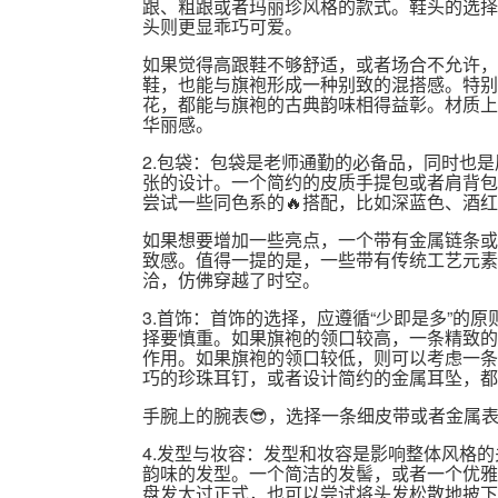
跟、粗跟或者玛丽珍风格的款式。鞋头的选择
头则更显乖巧可爱。
如果觉得高跟鞋不够舒适，或者场合不允许，
鞋，也能与旗袍形成一种别致的混搭感。特别
花，都能与旗袍的古典韵味相得益彰。材质上
华丽感。
2.包袋：包袋是老师通勤的必备品，同时也
张的设计。一个简约的皮质手提包或者肩背包
尝试一些同色系的🔥搭配，比如深蓝色、酒
如果想要增加一些亮点，一个带有金属链条或
致感。值得一提的是，一些带有传统工艺元素
洽，仿佛穿越了时空。
3.首饰：首饰的选择，应遵循“少即是多”的
择要慎重。如果旗袍的领口较高，一条精致的
作用。如果旗袍的领口较低，则可以考虑一条
巧的珍珠耳钉，或者设计简约的金属耳坠，都
手腕上的腕表😎，选择一条细皮带或者金属
4.发型与妆容：发型和妆容是影响整体风格
韵味的发型。一个简洁的发髻，或者一个优雅
盘发太过正式，也可以尝试将头发松散地披下