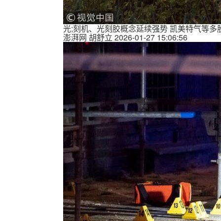
光;刻机、光刻胶概念延续强势 凯美特气等多
澎湃网
胡舒立
2026-01-27 15:06:56