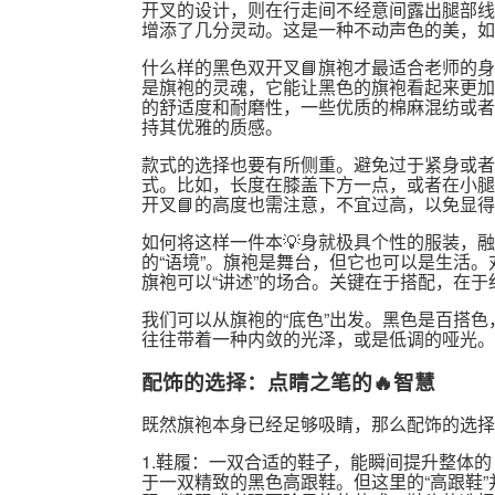
开叉的设计，则在行走间不经意间露出腿部线
增添了几分灵动。这是一种不动声色的美，如
什么样的黑色双开叉📘旗袍才最适合老师的
是旗袍的灵魂，它能让黑色的旗袍看起来更加
的舒适度和耐磨性，一些优质的棉麻混纺或者
持其优雅的质感。
款式的选择也要有所侧重。避免过于紧身或者
式。比如，长度在膝盖下方一点，或者在小腿
开叉📘的高度也需注意，不宜过高，以免显
如何将这样一件本💡身就极具个性的服装，
的“语境”。旗袍是舞台，但它也可以是生活
旗袍可以“讲述”的场合。关键在于搭配，在于
我们可以从旗袍的“底色”出发。黑色是百搭色
往往带着一种内敛的光泽，或是低调的哑光。
配饰的选择：点睛之笔的🔥智慧
既然旗袍本身已经足够吸睛，那么配饰的选择就
1.鞋履：一双合适的鞋子，能瞬间提升整体的
于一双精致的黑色高跟鞋。但这里的“高跟鞋”