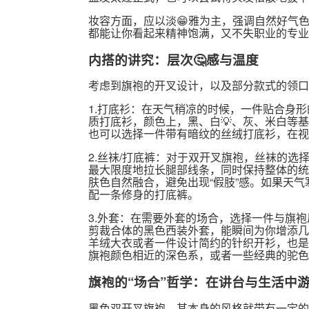
妆容方面，应以淡😁雅为主，强调自然好气
都能让你看起来精神饱满，又不失职业的专业
内搭的讲究：层次🤔感与温度
考虑到旗袍的开叉设计，以及部分款式的领口
1.打底衫：在天气稍凉的时候，一件贴合身
质打底衫，颜色上，黑、白💡、灰、米白等
也可以选择一件带有暗纹的丝绒打底衫，在视
2.丝袜/打底裤：对于双开叉旗袍，丝袜的
最大限度地拉长腿部线条，同时保持整体的统
肤色自然融合，避免出现“假肢”感。如果天气
配一条修身的打底裤。
3.外套：在需要外套的场合，选择一件与旗
剪裁合体的黑色西装外套，能瞬间为你增添几
羊绒大衣或者一件设计简约的针织开衫，也是
旗袍颜色相近的深色系，或者一些经典的驼色
旗袍的“场合”哲学：在讲台与生活中
黑色双开叉旗袍，其本身的风格就带有一定的