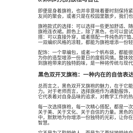
即便是身着旗袍，也并非意味着要时刻保持紧
友间的聚会，或者只是在校园里散步，我们也
旗袍款式的选择：可以选择一些更加舒适、随
旗袍连衣裙。颜色上，除了黑色，也可以尝试
搭：可以直接外穿，或者搭配一件纯色的T恤
一双编织风格的凉鞋，都能为旗袍增添一份轻
配饰：一个草编包，或者一个帆布袋，都能很
为你的造型增添一份夏日的度假风情。整体效
到旗袍带来的独特韵味，是一种将传统与现代
黑色双开叉旗袍：一种内在的自信表
总而言之，黑色双开叉旗袍的魅力，在于它能
力。对于老师而言，选择旗袍作为通勤服饰，
它代表着对自身品味的追求，对教学工作的热
每一次选择旗袍，每一次精心搭配，都是一次
关于美、关于文化、关于自信的力量。黑色的
中，默默地为你增添一份独特的光彩，让你在
智慧。
它不是为了取悦他人，而是为了更好地悦纳自