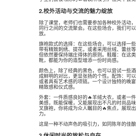
2.校外活动与交流的魅力绽放
除了课堂，老师们也需要参加各种校外活动，
同行之间的交流聚会。在这些场合，我们可以
放。
旗袍款式的选择：在这些场合，可以选择一些
带有精致刺绣、提花，或者采用丝绒、蕾丝等
但依然要保持端庄得体的原则。鞋履：在这类
靴，都能为你的造型增添一份时尚感。
颜色上，除了经典的黑色，也可以尝试一些酒
成鲜明的对比，更显张扬的个性。配饰：可以
或者具有艺术感的项链。一个设计独特的晚宴
精致感和仪式感。
外套：一件质感良好的🔥羊绒大衣，或者一
美感，既能保暖，又能展现出不凡的时尚品味
叉旗袍，你将成为众人瞩目的🔥焦点，展现
力。
这是一种不动声色的吸引力，如同陈年的佳酿
3.休闲时光的放松与自在