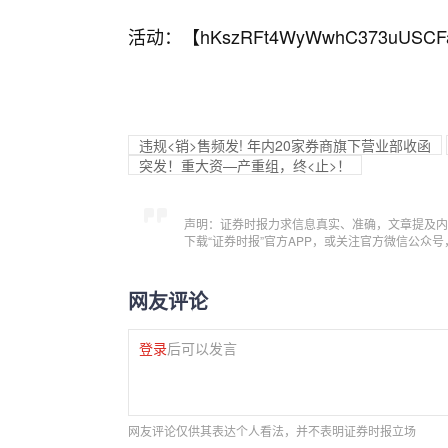
活动：【
hKszRFt4WyWwhC373uUSCF
违规<销>售频发! 年内20家券商旗下营业部收函
突发！重大资—产重组，终<止>！
声明：证券时报力求信息真实、准确，文章提及内
下载“证券时报”官方APP，或关注官方微信公众
网友评论
登录
后可以发言
网友评论仅供其表达个人看法，并不表明证券时报立场