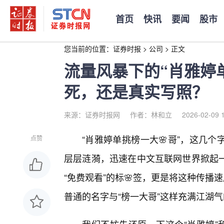
首页
快讯
要闻
股市
您当前的位置：
证券时报
>
公司
>
正文
流量风暴下的“肖雅婷
死，还是真实写照？
来源：证券时报网
作者：林和立
2026-02-09 
“肖雅婷单挑榜一大🌸哥”，这几
点赞
层层涟漪，迅速在中文互联网世界掀起
“免费观看”的标🌸签，更是将这种传播
普通的名字与“榜一大哥”这样充满江湖